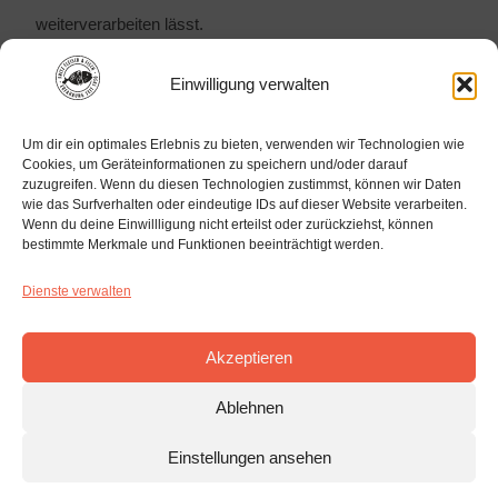
weiterverarbeiten lässt.
Logistik und Kühlung
Einwilligung verwalten
– verlässlich, aber
Um dir ein optimales Erlebnis zu bieten, verwenden wir Technologien wie
Cookies, um Geräteinformationen zu speichern und/oder darauf
ehrlich
zuzugreifen. Wenn du diesen Technologien zustimmst, können wir Daten
wie das Surfverhalten oder eindeutige IDs auf dieser Website verarbeiten.
Wenn du deine Einwillligung nicht erteilst oder zurückziehst, können
bestimmte Merkmale und Funktionen beeinträchtigt werden.
Gerade bei Fleisch und Fisch ist die Kühlung
entscheidend. Deshalb achten wir auf eine durchgehende
Dienste verwalten
Kühlkette von der Verladung bis zu Deiner Rampe.
Akzeptieren
Was wir Dir nicht versprechen, sind Wunder. Feste
Ablehnen
Liefergarantien über Nacht wären unrealistisch, weil im
Einstellungen ansehen
internationalen Handel nicht jeder Tag gleich läuft. Was Du
bekommst, ist eine realistische Planung und eine ehrliche