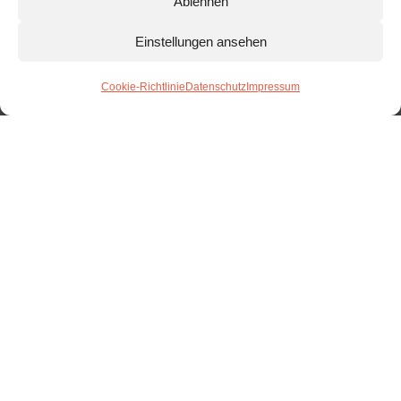
Ablehnen
Einstellungen ansehen
Cookie-Richtlinie
Datenschutz
Impressum
Schwein
Folgende Cuts
werden angeboten